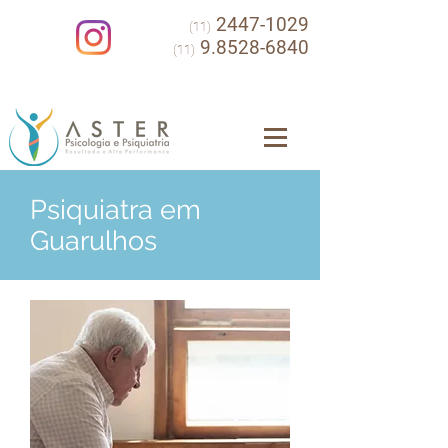
2447-1029
(11)
9.8528-6840
(11)
Psiquiatra em
Guarulhos