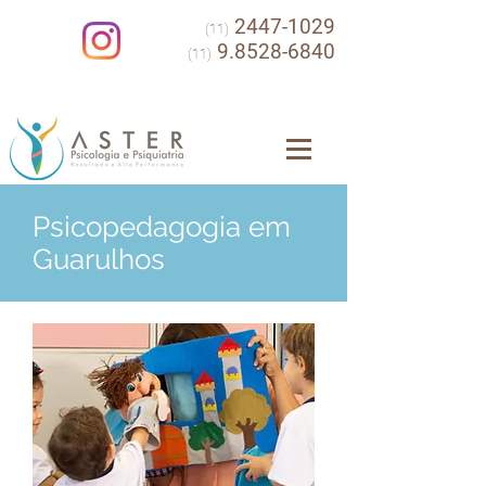
2447-1029
(11)
9.8528-6840
(11)
Psicopedagogia em
Guarulhos