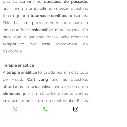
que se somam as
questões do passado
,
analisando a probabilidade dessas questões
terem gerado
traumas e conflitos
presentes.
Não há um prazo determinado para o
indivíduo fazer
psicanálise
, mas no geral são
anos que o paciente passa pelo processo
terapêutico por essa abordagem da
psicologia.
Terapia analítica
A
terapia analítica
foi criada por um discípulo
de Freud,
Carl Jung
une as questões
abordadas na psicanálise, onde se somam a
símbolos
que são relatados pelos pacientes
em seu processo de psicoterapia. Esses
Símbolos junto aos relatos, levam a
compreensão do
inconsciente
, trazendo a luz
os esclarecimentos para o sofrimento do