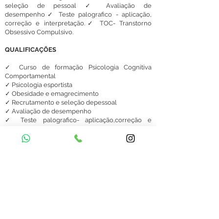
seleção de
pessoal ✓ Avaliação de
desempenho✓ Teste palografico - aplicação,
correção e interpretação.✓ TOC- Transtorno
Obsessivo Compulsivo.
QUALIFICAÇÕES
✓ Curso de formação Psicologia Cognitiva
Comportamental
✓ Psicologia esportista
✓ Obesidade e emagrecimento
✓ Recrutamento e seleção depessoal
✓ Avaliação de desempenho
✓ Teste palografico- aplicação,correção e
interpretação.
✓ TOC- Transtorno ObsessivoCompulsivo
✓ Experiência em atendimento presencial e
online em terapia cognitiva comportamental.
Blog
Política de Privacidade
Links Úteis