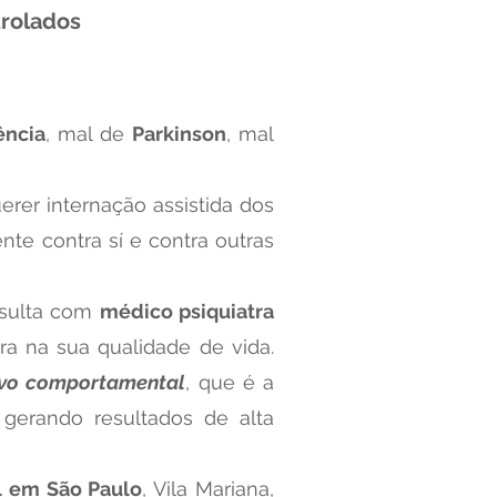
trolados
ência
, mal de
Parkinson
, mal
rer internação assistida dos
ente contra sí e contra outras
nsulta com
médico psiquiatra
a na sua qualidade de vida.
ivo comportamental
, que é a
e
gerando resultados de alta
l em São Paulo
, Vila Mariana,