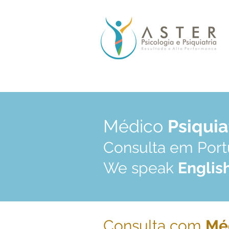
Médico
Psiqui
Consulta em Por
We speak
Englis
Consulta com
Mé