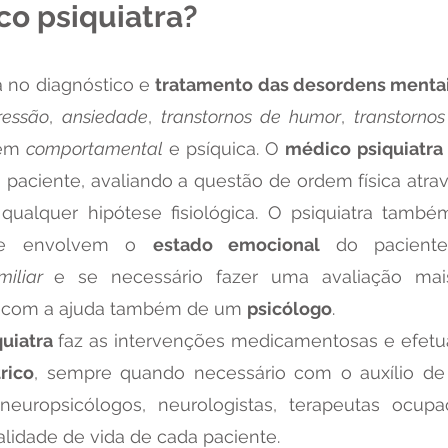
co psiquiatra?
a no diagnóstico e
tratamento das desordens menta
ressão
,
ansiedade
,
transtornos de humor
,
transtorno
dem
comportamental
e psíquica. O
médico psiquiatra
 paciente, avaliando a questão de ordem física atra
qualquer hipótese fisiológica. O psiquiatra també
ue envolvem o
estado emocional
do pacien
miliar
e se necessário fazer uma avaliação mai
ar com a ajuda também de um
psicólogo
.
quiatra
faz as intervenções medicamentosas e efet
rico
, sempre quando necessário com o auxílio de 
neuropsicólogos, neurologistas, terapeutas ocup
lidade de vida de cada paciente.