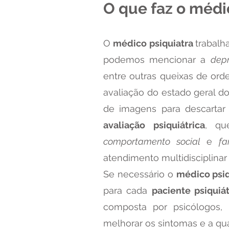
O que faz o médi
O
médico psiquiatra
trabalh
podemos mencionar a
dep
entre outras queixas de or
avaliação do estado geral do
de imagens para descartar 
avaliação psiquiátrica
, q
comportamento social
e
fa
atendimento multidisciplin
Se necessário o
médico psi
para cada
paciente psiquiát
composta por psicólogos, 
melhorar os sintomas e a qua