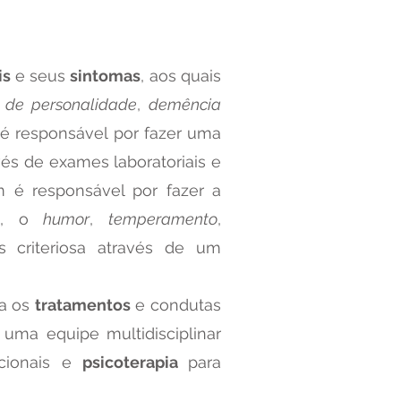
is
e seus
sintomas
, aos quais
s de personalidade
,
demência
é responsável por fazer uma
vés de exames laboratoriais e
m é responsável por fazer a
te, o
humor
,
temperamento
,
s criteriosa através de um
ua os
tratamentos
e condutas
uma equipe multidisciplinar
acionais e
psicoterapia
para