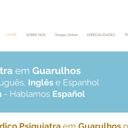
HOME
SOBRE NÓS
Terapia Online
ESPECIALIDADES
T
atra
em
Guarulhos
tuguês,
Inglês
e Espanhol
h
- Hablamos
Español
dico Psiquiatra
em
Guarulhos
p