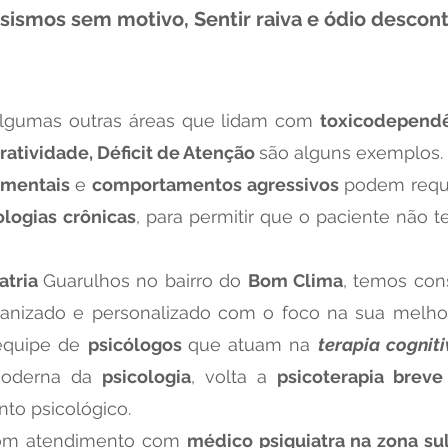
osismos sem motivo, Sentir raiva e ódio descon
lgumas outras áreas que lidam com
toxicodepend
ratividade, Déficit de Atenção
são alguns exemplos.
 mentais
e
comportamentos agressivos
podem reque
ologias crônicas
, para permitir que o paciente não t
atria
Guarulhos no bairro do
Bom Clima
, temos co
nizado e personalizado com o foco na sua melhor
equipe de
psicólogos
que atuam na
terapia cognit
moderna da
psicologia
, volta a
psicoterapia brev
to psicológico.
om atendimento com
médico psiquiatra na zona su