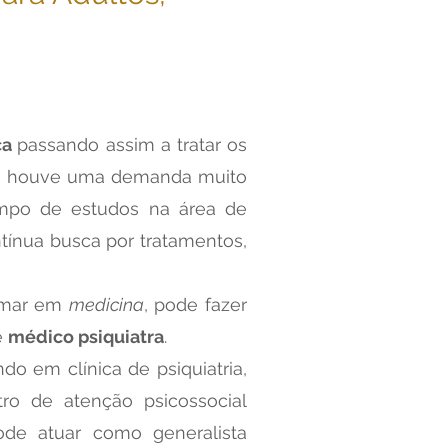
ca
passando assim a tratar os
te houve uma demanda muito
ampo de estudos na área de
ntínua busca por tratamentos,
rmar em
medicina
, pode fazer
e
médico psiquiatra
.
do em clínica de psiquiatria,
tro de atenção psicossocial
e atuar como generalista