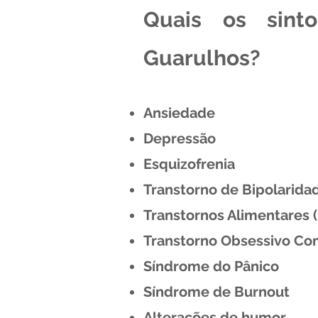
Quais os sint
Guarulhos?
Ansiedade
Depressão
Esquizofrenia
Transtorno de Bipolarida
Transtornos Alimentares 
Transtorno Obsessivo Co
Síndrome do Pânico
Síndrome de Burnout
Alterações de humor