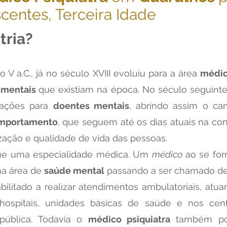
centes, Terceira Idade
tria?
o V a.C., já no século XVIII evoluiu para a área
médi
 mentais
que existiam na época. No século seguin
alações para
doentes mentais
, abrindo assim o c
omportamento
, que seguem até os dias atuais na co
zação e qualidade de vida das pessoas.
ue uma especialidade médica. Um
médico
ao se fo
 na área de
saúde mental
passando a ser chamado d
bilitado a realizar atendimentos ambulatoriais, atuan
, hospitais, unidades básicas de saúde e nos cen
 pública. Todavia o
médico psiquiatra
também pod