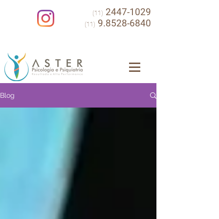
2447-1029
(11)
9.8528-6840
(11)
Blog