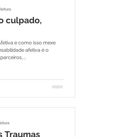
leitura
o culpado,
Afetiva e como isso mexe
abilidade afetiva é o
arceiros,...
eitura
s Traumas