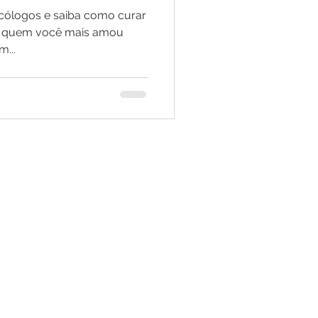
l.
cólogos e saiba como curar
de quem você mais amou
m...
Av. Mariana Ubaldina E. Santo, 623
Cj. 33 - Bom Clima - Guarulhos -
São Paulo - Brasil
(Frente ao Hosp. Bom Clima)