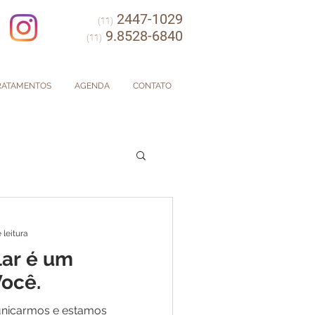
2447-1029
(11)
9.8528-6840
(11)
RATAMENTOS
AGENDA
CONTATO
 leitura
lar é um
ocê.
unicarmos e estamos