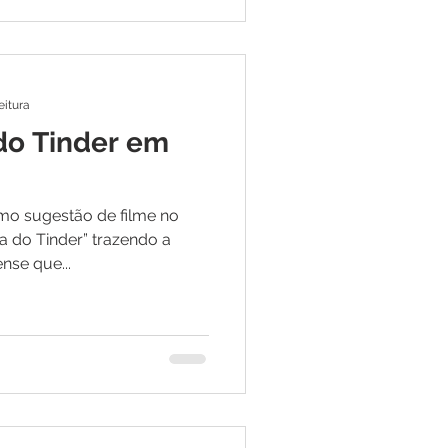
eitura
do Tinder em
o sugestão de filme no
ta do Tinder” trazendo a
nse que...