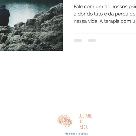
comportamenta
Fale com um de nossos psi
a dor do luto e da perda 
nessa vida. A terapia com u
Tel:
2447-1029
(11)
9.8528-6840
(11)