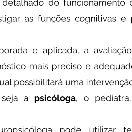
etalhado do funcionamento c
stigar as funções cognitivas e p
rada e aplicada, a avaliação
nóstico mais preciso e adequad
ual possibilitará uma intervenç
s seja a
psicóloga
, o pediatr
ropsicóloga pode utilizar te