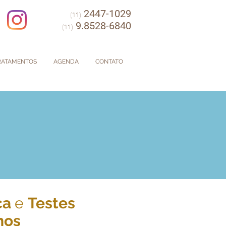
2447-1029
(11)
9.8528-6840
(11)
RATAMENTOS
AGENDA
CONTATO
ca
e
Testes
hos