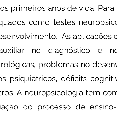
 primeiros anos de vida. Para i
quados como testes neuropsico
esenvolvimento. As aplicações 
xiliar no diagnóstico e n
ológicas, problemas no desenvo
psiquiátricos, déficits cogniti
tros. A neuropsicologia tem con
liação do processo de ensino