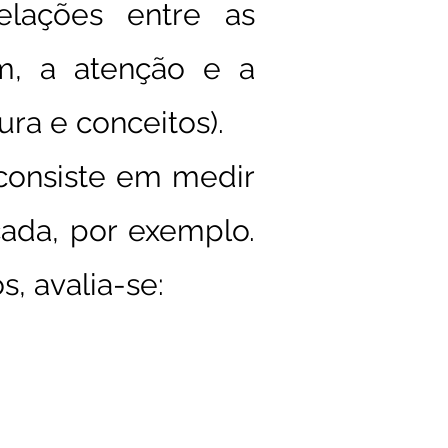
elações entre as
em, a atenção e a
ura e conceitos).
 consiste em medir
çada, por exemplo.
, avalia-se: