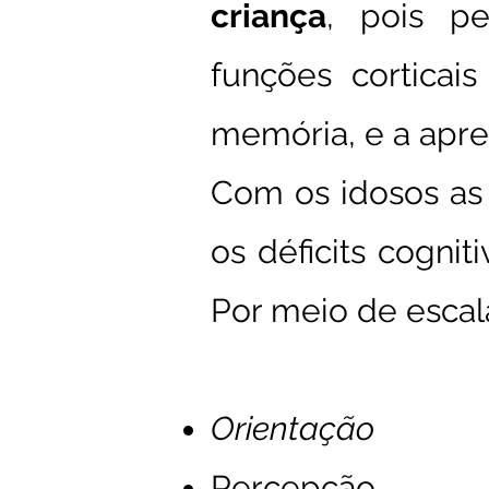
criança
, pois pe
funções corticai
memória, e a apren
Com os idosos as 
os déficits cogni
Por meio de escala
Orientação
Percepção