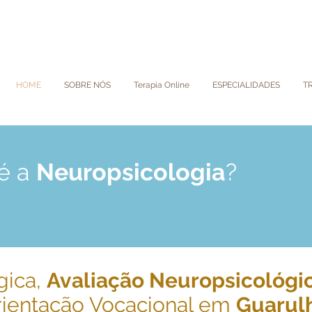
HOME
SOBRE NÓS
Terapia Online
ESPECIALIDADES
T
é a
Neuropsicologia
?
gica,
Avaliação Neuropsicológi
rientação Vocacional em
Guarul