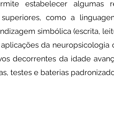
rmite estabelecer algumas r
s superiores, como a linguag
dizagem simbólica (escrita, leit
aplicações da neuropsicologia
tivos decorrentes da idade avan
s, testes e baterias padronizados