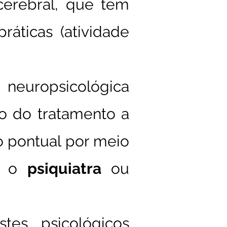
erebral, que tem
ráticas (atividade
 neuropsicológica
o do tratamento a
ão pontual por meio
a, o
psiquiatra
ou
stes psicológicos