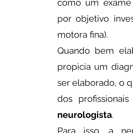
como um exame d
por objetivo inve
motora fina).
Quando bem elabo
propicia um diag
ser elaborado, o q
dos profissionai
neurologista
.
Para isso, a neu