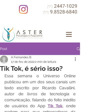
2447-1029
(11)
9.8528-6840
(11)
Post
A Fernandes B
17 de fev. de 2022
2 min de leitura
Tik Tok, é sério isso?
Essa semana o Universo Online 
publicou em um dos seus canais um 
texto escrito por Ricardo Cavallini, 
autor de livros de tecnologia e 
comunicação, falando do feito inédito 
de usuários do App 
Tik Tok
, onde 
pedem para que entregadores da 