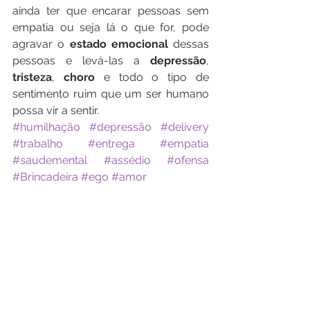
ainda ter que encarar pessoas sem 
empatia ou seja lá o que for, pode 
agravar o 
estado emocional 
dessas 
pessoas e levá-las a 
depressão
, 
tristeza
, 
choro 
e todo o tipo de 
sentimento ruim que um ser humano 
possa vir a sentir.
#humilhação
#depressão
#delivery
#trabalho
#entrega
#empatia
#saudemental
#assédio
#ofensa
#Brincadeira
#ego
#amor