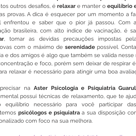
tos outros desafios, é 
relaxar 
e manter o 
equilíbrio
as provas. A dica é esquecer por um momento a fase
 enfrentou e saber que o pior já passou. Com a
ção brasileira, com alto índice de vacinação, é sa
ar
, tomar as devidas precauções impostas pelas
 provas com o máximo de 
serenidade 
possível. Cont
lia e dos amigos é algo que também se valida nesse
concentração e foco, porém sem deixar de respirar é
a relaxar é necessário para atingir uma boa avalia
precisar na 
Aster Psicologia e Psiquiatria Guaru
mental possui técnicas de relaxamento, que te ajud
 equilíbrio necessário para você participar da
 temos 
psicólogos e psiquiatra 
a sua disposição co
onalizado com foco na sua melhora.