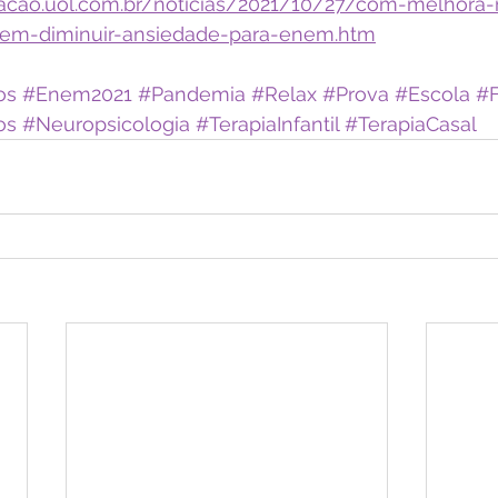
cacao.uol.com.br/noticias/2021/10/27/com-melhora
em-diminuir-ansiedade-para-enem.htm
os
#Enem2021
#Pandemia
#Relax
#Prova
#Escola
#F
os
#Neuropsicologia
#TerapiaInfantil
#TerapiaCasal