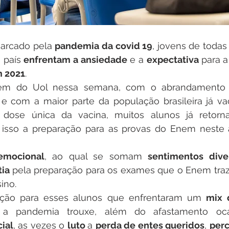
rcado pela 
pandemia da covid 19
, jovens de todas
 país 
enfrentam a ansiedade 
e a 
expectativa 
para a
 2021
. 
em do Uol nessa semana, com o abrandamento 
e com a maior parte da população brasileira já va
dose única da vacina, muitos alunos já retorn
isso a preparação para as provas do Enem neste
emocional
, ao qual se somam 
sentimentos dive
ia 
pela preparação para os exames que o Enem traz 
ino.
ção para esses alunos que enfrentaram um 
mix 
ial
, as vezes o 
luto 
a 
perda de entes queridos
, 
per