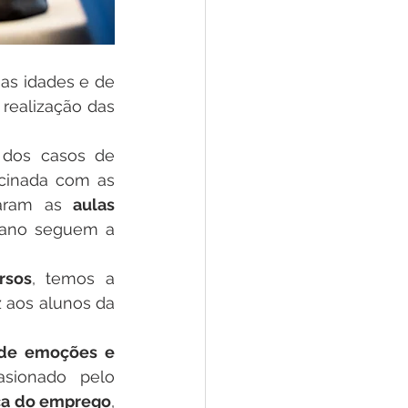
 as idades e de 
 realização das 
dos casos de 
cinada com as 
aram as 
aulas 
 ano seguem a 
rsos
, temos a 
aos alunos da 
de emoções e 
que a pandemia trouxe, além do afastamento ocasionado pelo 
ca do emprego
, 