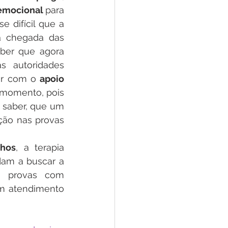
 emocional 
para 
 difícil que a 
 chegada das 
ber que agora 
 autoridades 
ar com o 
apoio 
 momento, pois 
 saber, que um 
ção nas provas 
lhos
, a terapia 
am a buscar a 
s provas com 
m atendimento 