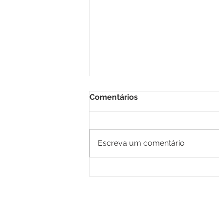
Comentários
Escreva um comentário
A ansiedade atinge cerca
de 20% das crianças.
Blog