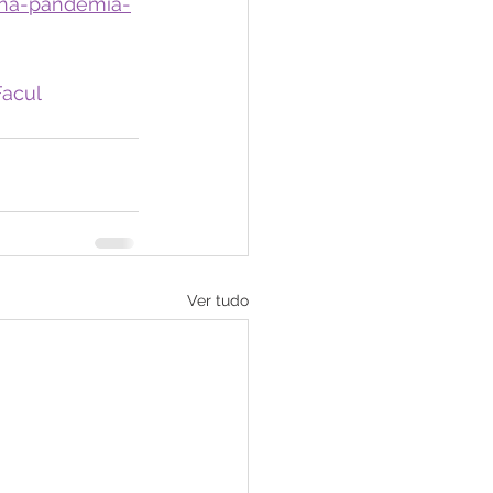
-na-pandemia-
acul
Ver tudo