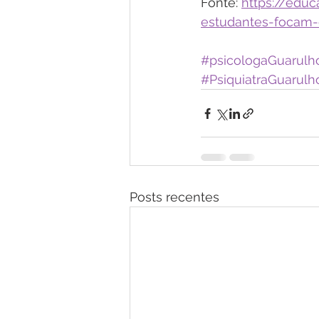
Fonte: 
https://edu
estudantes-focam-
#psicologaGuarulh
#PsiquiatraGuarulh
Posts recentes